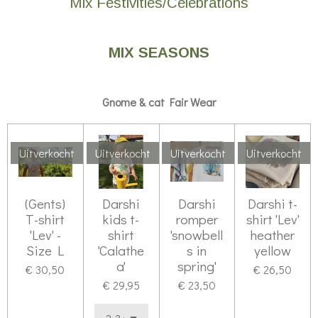
Mix Festivities/Celebrations
MIX SEASONS
Gnome & cat Fair Wear
Uitverkocht
Uitverkocht
Uitverkocht
Uitverkocht
(Gents)
Darshi
Darshi
Darshi t-
T-shirt
kids t-
romper
shirt 'Lev'
'Lev' -
shirt
'snowbell
heather
Size L
'Calathe
s in
yellow
a'
spring'
€ 30,50
€ 26,50
€ 29,95
€ 23,50