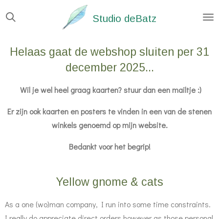
Ga
Studio deBatz
direct
naar
Helaas gaat de webshop sluiten per 31
de
december 2025...
hoofdinhoud
Wil je wel heel graag kaarten? stuur dan een mailtje :)
Er zijn ook kaarten en posters te vinden in een van de stenen
winkels genoemd op mijn website.
Bedankt voor het begrip!
Yellow gnome & cats
As a one (wo)man company, I run into some time constraints.
I really do appreciate direct orders however as those personal