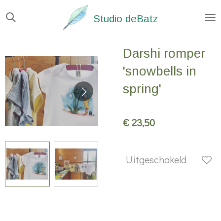
Ga
Studio deBatz
direct
naar
Darshi romper
de
hoofdinhoud
'snowbells in
spring'
€ 23,50
Uitgeschakeld