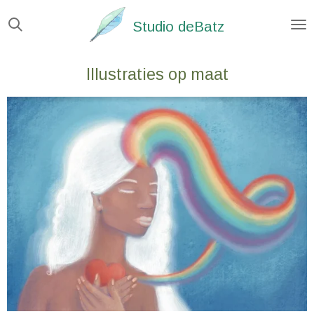
Ga
Studio deBatz
direct
naar
Illustraties op maat
de
hoofdinhoud